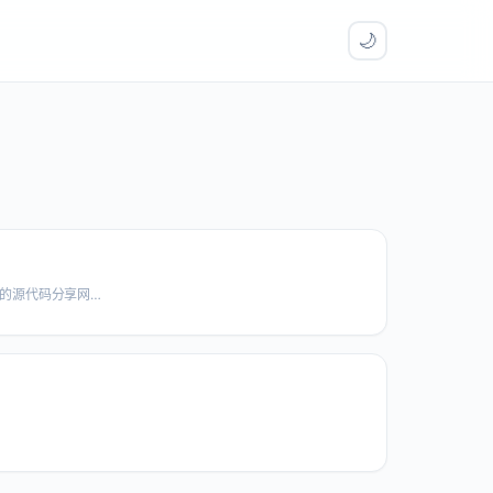
🌙
最全面,最专业的源代码分享网站,近万名用户分享超过数万份高质量的java/jquery/bootstrap/html/css源代码