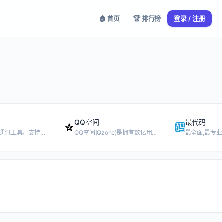
🏠 首页
🏆 排行榜
登录 / 注册
QQ空间
最代码
一款跨平台的通讯工具。支持单人、多人参与。通过手机网络发送语音、图片、视频和文字。
QQ空间(Qzone)是拥有数亿用户的社交网络，是QQ用户的网上家园，是腾讯集团的核心平台之一。您可以玩游戏、玩装扮、上传照片、写说说、写日志，黄钻贵族还可以免费换装并拥有多种特权。QQ空间同时致力于建设腾讯开放平台，和第三方开发商、创业者一起为亿万中国网民提供卓越的、个性化的社交服务。