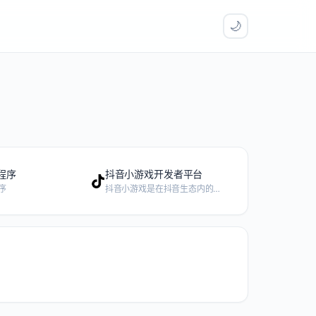
🌙
程序
抖音小游戏开发者平台
序
抖音小游戏是在抖音生态内的游戏产品，可以支持众多抖音系app渠道展示，具有无需下载、即点即玩的便捷属性，天然具备抖音特色的分发能力，灵活的短视频、商业化投广、直播等分发能力，为游戏带来多样的流量获取方式，帮助合作伙伴探索更多游戏商业化收入路径。