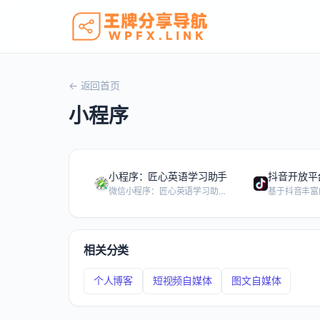
← 返回首页
小程序
小程序：匠心英语学习助手
抖音开放平
微信小程序：匠心英语学习助手，辅助英语听写工具，查单词，背单词，自己听写，听写记录，错词记录，中小学英语听写，同步教材，美式发音，英式发音，线上听写，2024新教材，2024新课本。 在我的-邀请有礼-输入邀请码：982734 即可获取15天会员时长！
相关分类
个人博客
短视频自媒体
图文自媒体