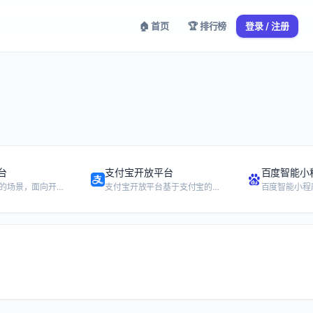
🏠 首页
🏆 排行榜
登录 / 注册
台
支付宝开放平台
百度智能小
基于抖音丰富的场景，面向开发者提供创建、经营抖音小程序的全流程能力，满足在抖音上获客-留存-转化-复访-促活过程中的个性化业务需求。同时提供能力开放的应用生态，支持开发者自有的移动或网站应用接入抖音开放能力。
支付宝开放平台基于支付宝的海量用户，将强大的支付、营销、数据能力，通过接口等形式开放给第三方合作伙伴，帮助第三方合作伙伴创建更具竞争力的应用
百度智能小程