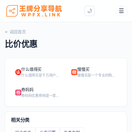
☰
🌙
🏠 首页
← 返回首页
比价优惠
🏆 排行榜
登录 / 注册
什么值得买
慢慢买
什么值得买是千万用户热爱的兴趣消费指南，致力于应用 AI 技术帮助用户一站式高效获取全网优质兴趣内容，为用户提供来自全网真实、实时的消费决策支持。
慢慢买是一个专业的购物导购、比价网站，汇集了所有主流网上商城的报价、活动促销、历史价格走势等信息。慢慢买倡导理性消费，以让用户买到高性比价商品为宗旨的比价网。
券妈妈
券妈妈优惠券网是一家免费领取京东优惠券,拼多多优惠券,唯品会优惠券,饿了么优惠券,美团外卖优惠券,滴滴优惠券网站。
相关分类