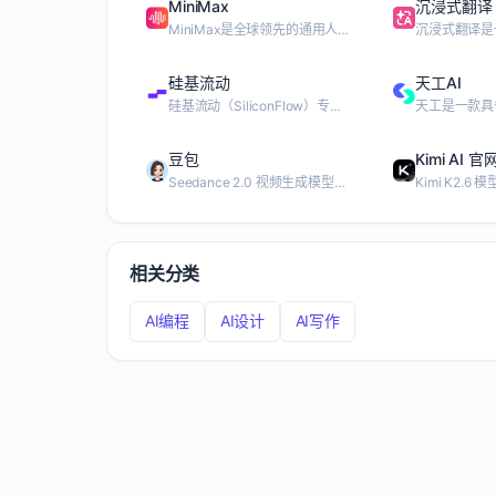
MiniMax
沉浸式翻译
MiniMax是全球领先的通用人工智能科技公司，致力于"与所有人共创智能"，自主研发了一系列多模态通用大模型，并面向全球推出一系列AI原生产品，已服务逾2亿名用户
硅基流动
天工AI
硅基流动（SiliconFlow）专注于提供高效能、低成本的多品类 AI 模型服务，助力开发者和企业聚焦产品创新。
豆包
Kimi AI 官
Seedance 2.0 视频生成模型现已全面接入豆包，现在登录即可免费使用！豆包 是你的 AI 聊天智能对话问答助手，写作文案翻译编程工具。豆包为你答疑解惑，提供灵感，辅助创作，也可以和你畅聊任何你感兴趣的话题
相关分类
AI编程
AI设计
AI写作